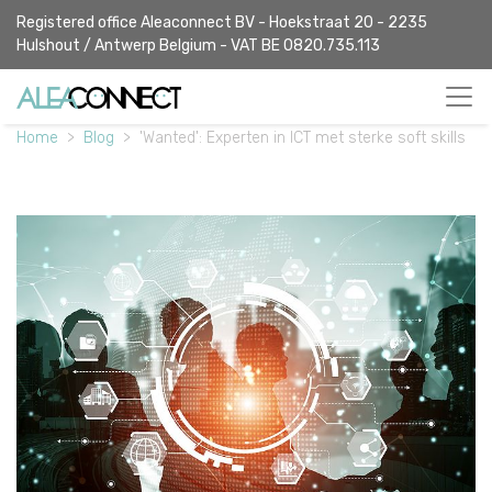
Registered office Aleaconnect BV - Hoekstraat 20 - 2235
Hulshout / Antwerp Belgium - VAT BE 0820.735.113
Home
Blog
'Wanted': Experten in ICT met sterke soft skills